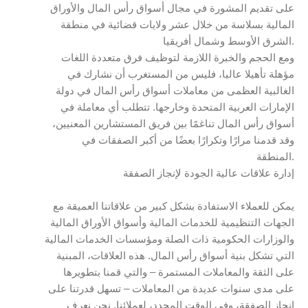
على تقديم المشورة في مجال أسواق رأس المال والأوراق
المالية بسلاسة من خلال عشر ولايات قضائية في منطقة
الشرق الأوسط وشمال أفريقيا.
ومع الحجم والخبرة اللازمة لتوظيف فرق متعددة اللغات
مؤهلة تأهيلا عاليا، فليس من المستغرب أن نشارك في
الغالبية العظمى من معاملات أسواق رأس المال في دولة
الإمارات العربية المتحدة وخارجها. تتطلب أي معاملة في
أسواق رأس المال تناغمًا بين فريق المستشارين المعنيين،
وقد قدمنا مرارًا وتكرارًا بعضًا من أكبر الصفقات في
المنطقة.
إدارة علاقات عالية الجودة لإنجاز الصفقة
يمكن للعملاء الاستفادة بشكل كبير من علاقاتنا العميقة مع
الجهات التنظيمية للخدمات المالية وأسواق الأوراق المالية
والوزارات الحكومية ذات الصلة ومؤسسات الخدمات المالية
التي تشكل بنية أسواق رأس المال. هذه العلاقات، المبنية
على الثقة والمعاملات المستمرة – والتي قمنا بتطويرها
على مدى سنوات عديدة من المعاملات – تسهل قدرتنا على
إنجاز الصفقة، وفي الوقت المحدد، لعملائنا. نحن نعرف